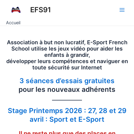
Aller
EFS91
au
Main
contenu
Accueil
Men
Association à but non lucratif, E-Sport French
School utilise les jeux vidéo pour aider les
enfants à grandir,
développer leurs compétences et naviguer en
toute sécurité sur Internet
3 séances d’essais gratuites
pour les nouveaux adhérents
Stage Printemps 2026 : 27, 28 et 29
avril : Sport et E-Sport
Il ne reste plus que des places en