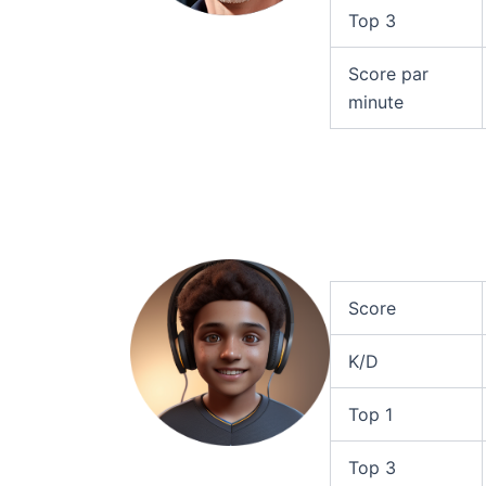
Top 3
Score par
minute
Score
K/D
Top 1
Top 3