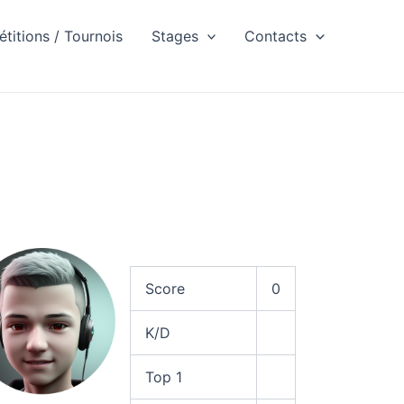
titions / Tournois
Stages
Contacts
Score
0
K/D
Top 1