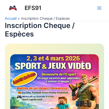
Aller
EFS91
au
Main
contenu
Accueil
Inscription Cheque / Espèces
Men
Inscription Cheque /
Espèces