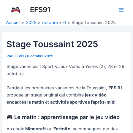
Aller
EFS91
au
Main
contenu
Accueil
2025
octobre
6
Stage Toussaint 2025
Men
Stage Toussaint 2025
Par
EFS91
/
6 octobre 2025
Stage vacances : Sport & Jeux Vidéo à Yerres (27, 28 et 29
octobre)
Pendant les prochaines vacances de la Toussaint,
EFS 91
propose un stage original qui combine
jeux vidéo
encadrés le matin
et
activités sportives l’après-midi
.
Le matin : apprentissage par le jeu vidéo
Au choix
Minecraft
ou
Fortnite
, accompagnés par des