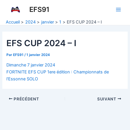
Aller
EFS91
au
Main
contenu
Accueil
2024
janvier
1
EFS CUP 2024 – I
Men
EFS CUP 2024 – I
Par
EFS91
/
1 janvier 2024
Dimanche 7 janvier 2024
FORTNITE EFS CUP 1ere édition : Championnats de
l’Essonne SOLO
Navigation
PRÉCÉDENT
SUIVANT
des
articles