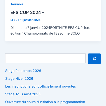
Tournois
EFS CUP 2024 – I
EFS91
/
1 janvier 2024
Dimanche 7 janvier 2024FORTNITE EFS CUP 1ere
édition : Championnats de l’Essonne SOLO
R
e
c
h
Stage Printemps 2026
e
Stage Hiver 2026
r
c
Les inscriptions sont officiellement ouvertes
h
e
Stage Toussaint 2025
r
Ouverture du cours d’initiation a la programmation