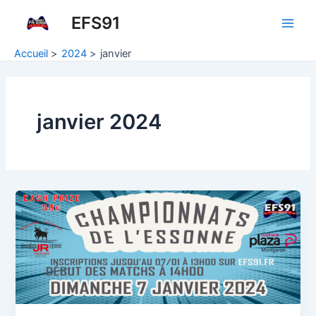
Aller
EFS91
au
Main
contenu
Accueil
2024
janvier
Men
janvier 2024